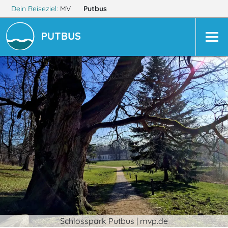
Dein Reiseziel:
MV
Putbus
PUTBUS
Schlosspark Putbus | mvp.de