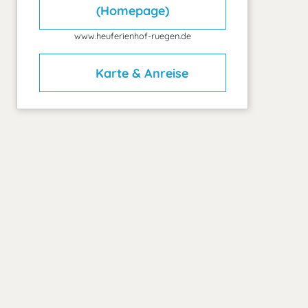
(Homepage)
www.heuferienhof-ruegen.de
Karte & Anreise