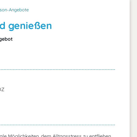
son-Angebote
nd genießen
gebot
DZ
e Möglichkeiten, dem Alltagsstress zu entfliehen