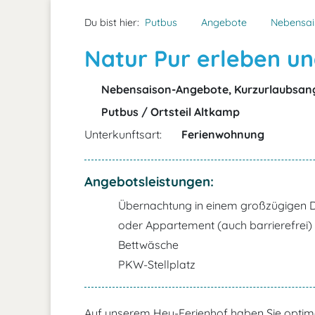
Du bist hier:
Putbus
Angebote
Nebensai
Natur Pur erleben u
Nebensaison-Angebote, Kurzurlaubsan
Putbus / Ortsteil Altkamp
Unterkunftsart:
Ferienwohnung
Angebotsleistungen:
Übernachtung in einem großzügigen 
oder Appartement (auch barrierefrei)
Bettwäsche
PKW-Stellplatz
Auf unserem Heu-Ferienhof haben Sie optimal