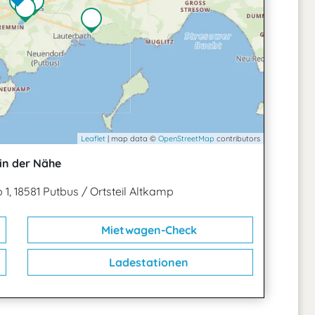
Leaflet
| map data ©
OpenStreetMap
contributors
in der Nähe
1, 18581 Putbus / Ortsteil Altkamp
Mietwagen-Check
Ladestationen