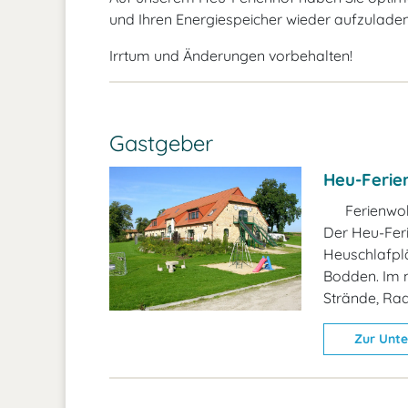
und Ihren Energiespeicher wieder aufzulade
Irrtum und Änderungen vorbehalten!
Gastgeber
Heu-Ferie
Ferienwo
Der Heu-Feri
Heuschlafplä
Bodden. Im n
Strände, Ra
Zur Unte