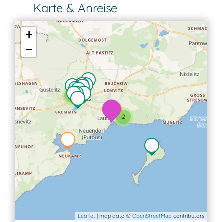
Karte & Anreise
+
−
2
2
Leaflet
| map data ©
OpenStreetMap
contributors