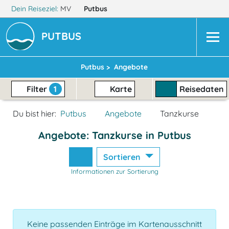
Dein Reiseziel:
MV
Putbus
PUTBUS
Putbus >
Angebote
Filter
1
Karte
Reisedaten
Du bist hier:
Putbus
Angebote
Tanzkurse
Angebote: Tanzkurse in Putbus
Sortieren
Informationen zur Sortierung
Keine passenden Einträge im Kartenausschnitt